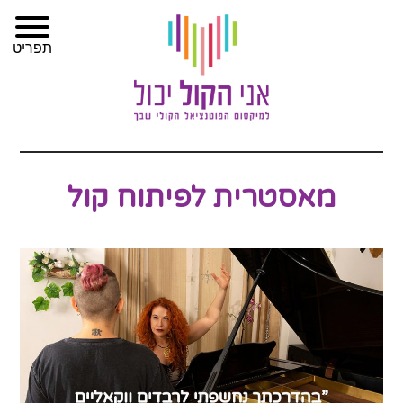
צרו
מפת
עבור
הצהרת
תפריט
קשר
לתוכן
האתר
נגישות
מאסטרית לפיתוח קול